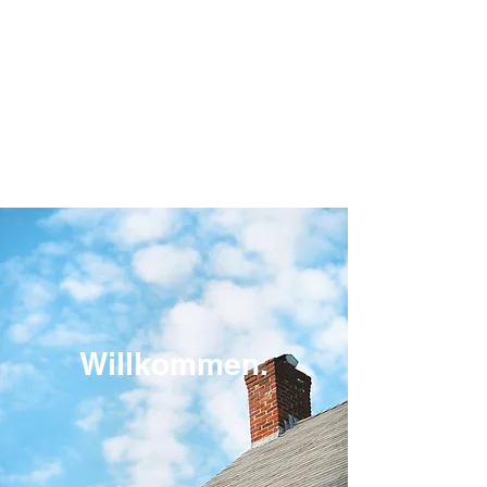
Thorsten Hahn (B.A.)
Schornsteinfegermeister /
Energieberater (HWK) für Wohn- und
Nichtwohngebäude
Energieauditor gem. DIN EN 16247
Willkommen.