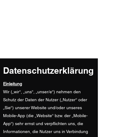
Thorsten Hahn (B.A.)
Schornsteinfegermeister /
Energieberater (HWK) für Wohn- und
Nichtwohngebäude
Energieauditor gem. DIN EN 16247
Datenschutzerklärung
Einleitung
Wir („wir“, „uns“, „unser/e“) nehmen den
Schutz der Daten der Nutzer („Nutzer“ oder
„Sie“) unserer Website und/oder unseres
Mobile-App (die „Website“ bzw. der „Mobile-
App“) sehr ernst und verpflichten uns, die
Informationen, die Nutzer uns in Verbindung